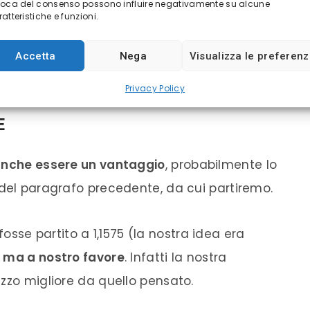
voca del consenso possono influire negativamente su alcune
atteristiche e funzioni.
 1,1580
, ma l’ordine effettivo parte a
1,1586
.
di
6 pip
, che sarebbero potuti essere un
Accetta
Nega
Visualizza le preferen
erto una posizione rialzista.
Privacy Policy
E
 anche essere un vantaggio
, probabilmente lo
 del paragrafo precedente, da cui partiremo.
o fosse partito a 1,1575 (la nostra idea era
, ma a nostro favore
. Infatti la nostra
zzo migliore da quello pensato.