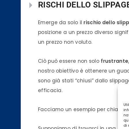
RISCHI DELLO SLIPPAG
Emerge da solo il
rischio dello sli
posizione a un prezzo diverso signi
un prezzo non voluto.
Ciò può essere non solo
frustrante
nostro obiettivo è ottenere un gu
sono già stati “chiusi” dallo slippag
efficacia.
Ut
Facciamo un esempio per chiarire 
inf
na
qu
di
Supponiamo di trovarci in una situaz