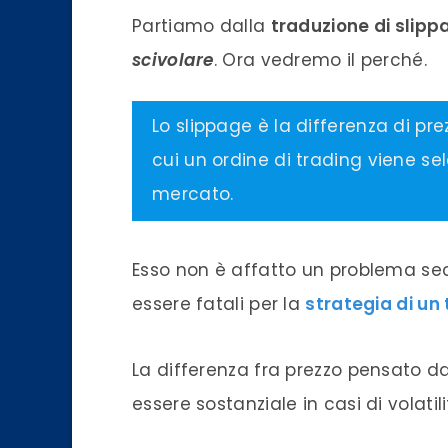
Partiamo dalla
traduzione di slipp
scivolare
. Ora vedremo il perché.
Lo slippage è la differenza di pre
cui un ordine di trading viene se
mercato.
Esso non è affatto un problema sec
essere fatali per la
strategia di un
La differenza fra prezzo pensato dal
essere sostanziale in casi di volatil