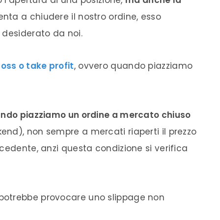
o l’apertura di una posizione,
ma anche la
lenta a chiudere il nostro ordine, esso
 desiderato da noi.
loss o take profit
, ovvero quando piazziamo
uando piazziamo un ordine a mercato chiuso
nd), non sempre a mercati riaperti il prezzo
cedente, anzi questa condizione si verifica
 potrebbe provocare uno slippage non