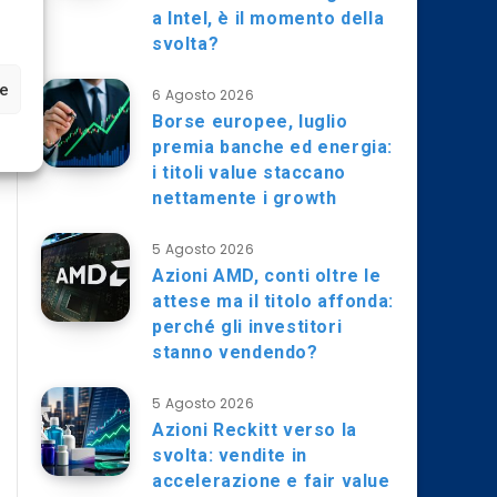
a Intel, è il momento della
svolta?
ze
6 Agosto 2026
Borse europee, luglio
premia banche ed energia:
i titoli value staccano
nettamente i growth
5 Agosto 2026
Azioni AMD, conti oltre le
attese ma il titolo affonda:
perché gli investitori
stanno vendendo?
5 Agosto 2026
Azioni Reckitt verso la
svolta: vendite in
accelerazione e fair value