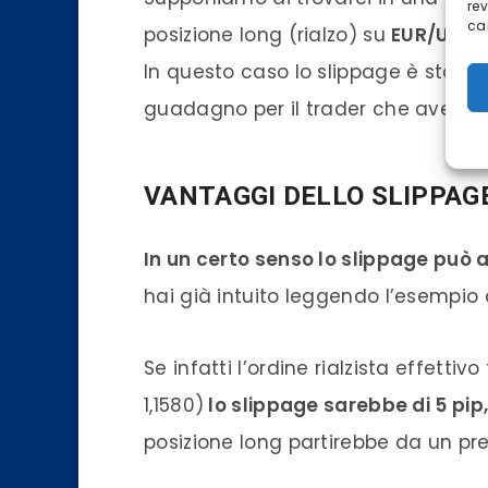
re
car
posizione long (rialzo) su
EUR/USD a
In questo caso lo slippage è stato 
guadagno per il trader che aveva ap
VANTAGGI DELLO SLIPPAG
In un certo senso lo slippage può
hai già intuito leggendo l’esempio
Se infatti l’ordine rialzista effettiv
1,1580)
lo slippage sarebbe di 5 pip
posizione long partirebbe da un pre