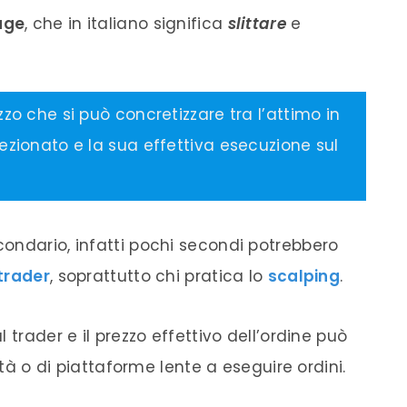
age
, che in italiano significa
slittare
e
zzo che si può concretizzare tra l’attimo in
lezionato e la sua effettiva esecuzione sul
ondario, infatti pochi secondi potrebbero
 trader
, soprattutto chi pratica lo
scalping
.
 trader e il prezzo effettivo dell’ordine può
ità o di piattaforme lente a eseguire ordini.