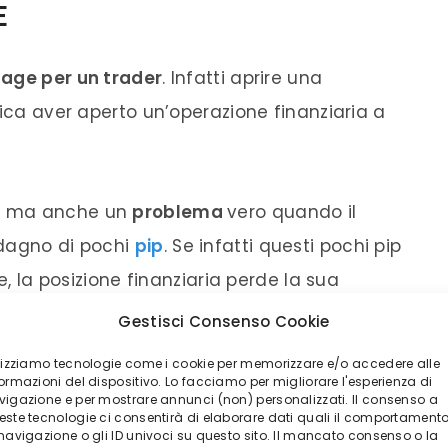
E
ppage per un trader
. Infatti aprire una
fica aver aperto un’operazione finanziaria a
, ma anche un
problema
vero quando il
adagno di pochi
pip
. Se infatti questi pochi pip
e, la posizione finanziaria perde la sua
Gestisci Consenso Cookie
ilizziamo tecnologie come i cookie per memorizzare e/o accedere alle
meglio questo discorso:
ormazioni del dispositivo. Lo facciamo per migliorare l'esperienza di
vigazione e per mostrare annunci (non) personalizzati. Il consenso a
este tecnologie ci consentirà di elaborare dati quali il comportament
 navigazione o gli ID univoci su questo sito. Il mancato consenso o la
ione di volatilità e di voler aprire una