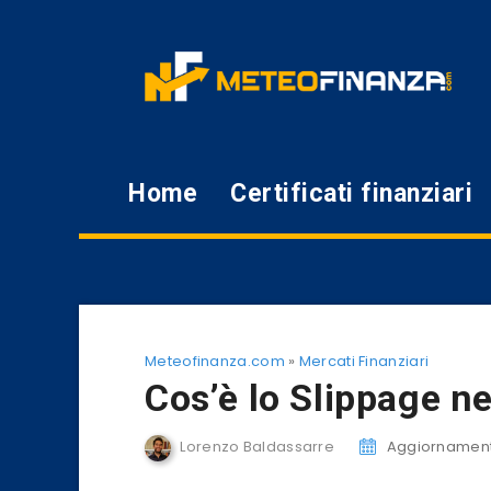
Home
Certificati finanziari
Meteofinanza.com
»
Mercati Finanziari
Cos’è lo Slippage n
Lorenzo Baldassarre
Aggiornamento