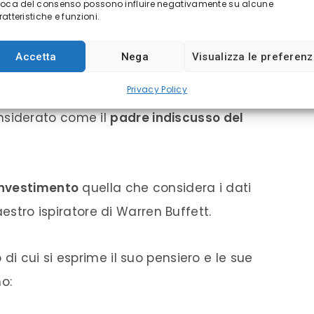
voca del consenso possono influire negativamente su alcune
atteristiche e funzioni.
ti finanziari, è molto più facile capire
 i maggiori esponenti che prima di tutti iè
Accetta
Nega
Visualizza le preferen
 stato
Benjamin Graham
.
Privacy Policy
siderato come il
padre indiscusso del
 investimento
quella che considera i dati
aestro ispiratore di Warren Buffett.
rno di cui si esprime il suo pensiero e le sue
o: