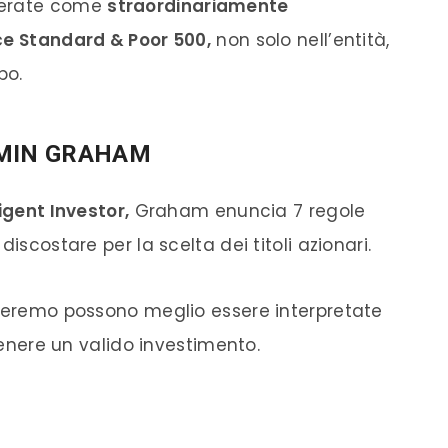
derate come
straordinariamente
ice Standard & Poor 500,
non solo nell’entità,
po.
AMIN GRAHAM
igent Investor,
Graham enuncia 7 regole
iscostare per la scelta dei titoli azionari.
cheremo possono meglio essere interpretate
ttenere un valido investimento.