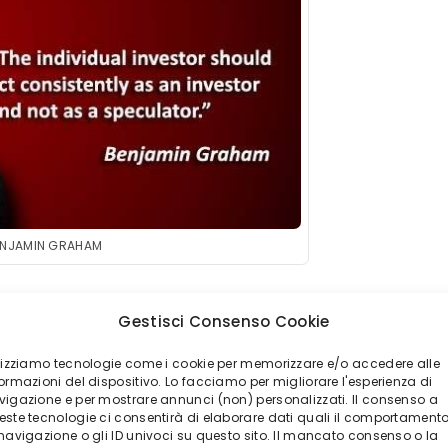
ENJAMIN GRAHAM
 quando non si sicuro del tuo investimento
Gestisci Consenso Cookie
è uno dei consigli più saggi che ti possiamo
ilizziamo tecnologie come i cookie per memorizzare e/o accedere alle
onario. Vi è anche un altro concetto molto
ormazioni del dispositivo. Lo facciamo per migliorare l'esperienza di
vigazione e per mostrare annunci (non) personalizzati. Il consenso a
 in considerazione.
este tecnologie ci consentirà di elaborare dati quali il comportament
 navigazione o gli ID univoci su questo sito. Il mancato consenso o la