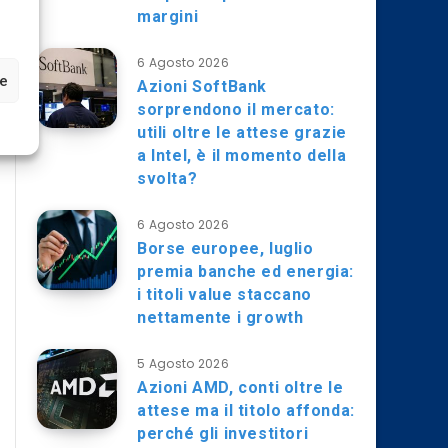
margini
6 Agosto 2026
ze
Azioni SoftBank
sorprendono il mercato:
utili oltre le attese grazie
a Intel, è il momento della
svolta?
6 Agosto 2026
Borse europee, luglio
premia banche ed energia:
i titoli value staccano
nettamente i growth
5 Agosto 2026
Azioni AMD, conti oltre le
attese ma il titolo affonda:
perché gli investitori