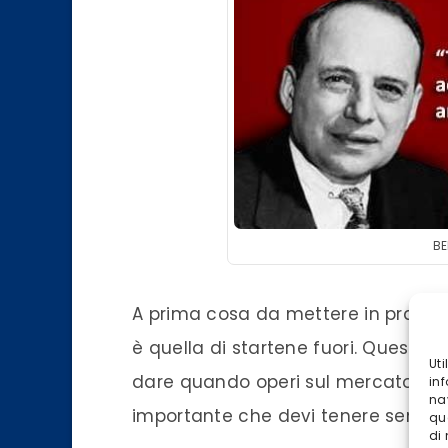
B
A prima cosa da mettere in pratica
è quella di startene fuori. Questo 
Ut
dare quando operi sul mercato azi
inf
na
importante che devi tenere sempre
qu
di