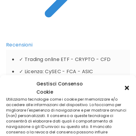
Recensioni
✓
Trading online ETF - CRYPTO - CFD
✓
Licenza: CySEC - FCA - ASIC
✓
Copia i migliori trader del mondo
Gestisci Consenso
Cookie
Utilizziamo tecnologie come i cookie per memorizzare e/o
accedere alle informazioni del dispositivo. Lo facciamo per
Il 52% dei conti degli investitori retail perde
migliorare l'esperienza di navigazione e per mostrare annunci
(non) personalizzati. Il consenso a queste tecnologie ci
denaro negoziando CFD con questo fornitore
consentirà di elaborare dati quali il comportamento di
navigazione o gli ID univoci su questo sito. Il mancato
consenso o la revoca del consenso possono influire