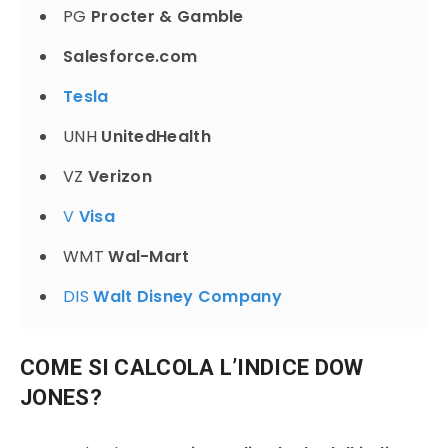
PG
Procter & Gamble
Salesforce.com
Tesla
UNH
UnitedHealth
VZ
Verizon
V
Visa
WMT
Wal-Mart
DIS
Walt Disney Company
COME SI CALCOLA L’INDICE DOW
JONES?