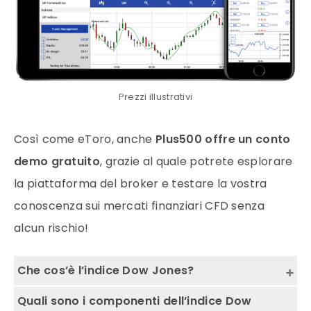
Prezzi illustrativi
Così come eToro, anche
Plus500 offre un conto
demo gratuito
, grazie al quale potrete esplorare
la piattaforma del broker e testare la vostra
conoscenza sui mercati finanziari CFD senza
alcun rischio!
Che cos’è l’indice Dow Jones?
L’indice racchiude le 30 aziende più “redditizie”
Quali sono i componenti dell’indice Dow