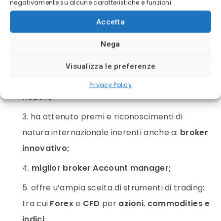
vengono espresse con eToro, vi sono alcuni
negativamente su alcune caratteristiche e funzioni.
vantaggi importanti legati ad essa:
Accetta
Nega
è una piattaforma di trading regolamentata
da oltre 10 anni;
Visualizza le preferenze
oggi conta la sua presenza in oltre 150
Privacy Policy
Nazioni;
ha ottenuto premi e riconoscimenti di
natura internazionale inerenti anche a:
broker
innovativo;
miglior broker Account manager;
offre u’ampia scelta di strumenti di trading:
tra cui
Forex
e
CFD
per
azioni
,
commodities e
indici
;