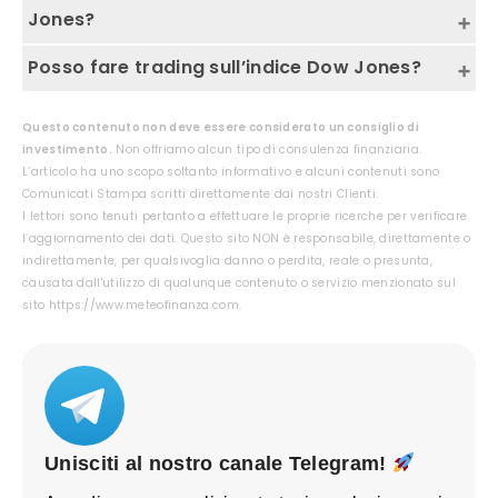
quotate negli Stati Uniti d’America.
Jones?
I componenti variano, nell’articolo puoi trovare
Posso fare trading sull’indice Dow Jones?
l’elenco aggiornato al 2021.
Certamente sì, per esempio con un account su
Questo contenuto non deve essere considerato un consiglio di
eToro
o
Plus500
puoi investire al rialzo o al
investimento.
Non offriamo alcun tipo di consulenza finanziaria.
L’articolo ha uno scopo soltanto informativo e alcuni contenuti sono
ribasso sul valore dell’indice.
Comunicati Stampa scritti direttamente dai nostri Clienti.
I lettori sono tenuti pertanto a effettuare le proprie ricerche per verificare
l’aggiornamento dei dati. Questo sito NON è responsabile, direttamente o
indirettamente, per qualsivoglia danno o perdita, reale o presunta,
causata dall'utilizzo di qualunque contenuto o servizio menzionato sul
sito https://www.meteofinanza.com.
Unisciti al nostro canale Telegram!