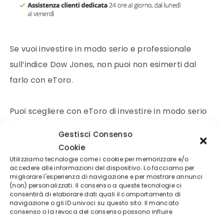
Se vuoi investire in modo serio e professionale
sull’indice Dow Jones, non puoi non esimerti dal
farlo con eToro.
Puoi scegliere con eToro di investire in modo serio
e professionale sui
principali titoli azionari
Gestisci Consenso
mondiali,
come anche sui princiali indici. Inoltre è
Cookie
una piattaforma di trading online affidabile, seria
Utilizziamo tecnologie come i cookie per memorizzare e/o
accedere alle informazioni del dispositivo. Lo facciamo per
e professionale.
migliorare l'esperienza di navigazione e per mostrare annunci
(non) personalizzati. Il consenso a queste tecnologie ci
consentirà di elaborare dati quali il comportamento di
navigazione o gli ID univoci su questo sito. Il mancato
Tra le caratteristiche di trading che meglio
consenso o la revoca del consenso possono influire