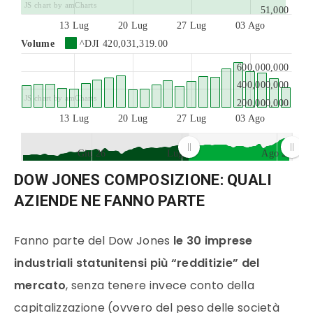
JS chart by amCharts
51,000
13 Lug
20 Lug
27 Lug
03 Ago
Volume
^DJI
420,031,319.00
600,000,000
400,000,000
JS chart by amCharts
200,000,000
13 Lug
20 Lug
27 Lug
03 Ago
Giu 26
Lug 26
Ago 26
JS chart by amCharts
DOW JONES COMPOSIZIONE: QUALI
AZIENDE NE FANNO PARTE
Fanno parte del Dow Jones
le 30 imprese
industriali statunitensi più “redditizie” del
mercato
, senza tenere invece conto della
capitalizzazione (ovvero del peso delle società