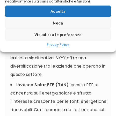
negativamente su alcune caratteristiche e funzioni.
First Trust Cloud Computing ETF (SKYY)
:
Accetta
Questo ETF mira a trarre vantaggio dal
Nega
crescente utilizzo del cloud computing. Con
l’aumento della domanda di servizi cloud da
Visualizza le preferenze
parte di aziende e consumatori, le società di
Privacy Policy
cloud computing stanno registrando una
crescita significativa. SKYY offre una
diversificazione tra le aziende che operano in
questo settore.
Invesco Solar ETF (TAN)
: questo ETF si
concentra sull’energia solare e sfrutta
l’interesse crescente per le fonti energetiche
rinnovabili. Con l’aumento dell’attenzione sul