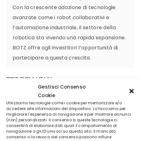
Con la crescente adozione di tecnologie
avanzate come i robot collaborativi e
l’automazione industriale, il settore della
robotica sta vivendo una rapida espansione.
BOTZ offre agli investitori l’opportunità di
partecipare a questa crescita.
ETF TEMATICI
Gestisci Consenso
Cookie
Gli ETF tematici si concentrano su specifiche
Utilizziamo tecnologie come i cookie per memorizzare e/o
tematiche di investimento
all’interno del settore
accedere alle informazioni del dispositivo. Lo facciamo per
migliorare l'esperienza di navigazione e per mostrare annunci
tecnologico. Alcuni dei migliori ETF tematici per il
(non) personalizzati. Il consenso a queste tecnologie ci
consentirà di elaborare dati quali il comportamento di
2023 includono:
navigazione o gli ID univoci su questo sito. Il mancato
consenso o la revoca del consenso possono influire