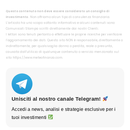
Questo contenuto non deve essere considerato un consiglio di
investimento.
Non offriamo alcun tipo di consulenza finanziaria.
L’articolo ha uno scopo soltanto informativo e alcuni contenuti sono
Comunicati Stampa scritti direttamente dai nostri Clienti.
I lettori sono tenuti pertanto a effettuare le proprie ricerche per verificare
l’aggiornamento dei dati. Questo sito NON è responsabile, direttamente o
indirettamente, per qualsivoglia danno o perdita, reale o presunta,
causata dall'utilizzo di qualunque contenuto o servizio menzionato sul
sito https://www.meteofinanza.com.
Unisciti al nostro canale Telegram!
Accedi a news, analisi e strategie esclusive per i
tuoi investimenti