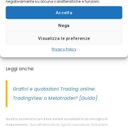
negativamente su alcune caratteristiche e funzioni.
Accetta
Messaggio:
permette di personalizzare il
messaggio che si riceverà nel momento in cui si
Nega
realizzerà quell’evento.
Visualizza le preferenze
Privacy Policy
TradingView: condividi, comunica, impara!
Leggi anche:
Grafici e quotazioni Trading online:
TradingView o Metatrader? [Guida]
Questo contenuto non deve essere considerato un consiglio di
investimento.
Non offriamo alcun tipo di consulenza finanziaria.