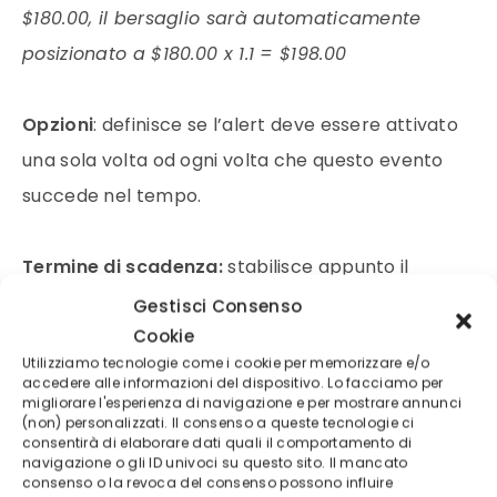
$180.00, il bersaglio sarà automaticamente
posizionato a $180.00 x 1.1 = $198.00
Opzioni
: definisce se l’alert deve essere attivato
una sola volta od ogni volta che questo evento
succede nel tempo.
Termine di scadenza:
stabilisce appunto il
termine del funzionamento dell’alert.
Gestisci Consenso
Cookie
Utilizziamo tecnologie come i cookie per memorizzare e/o
Azioni alert
: è possibile selezionare il tipo di
accedere alle informazioni del dispositivo. Lo facciamo per
migliorare l'esperienza di navigazione e per mostrare annunci
feedback con cui essere avvisati, che sia un
(non) personalizzati. Il consenso a queste tecnologie ci
semplice pop up, un suono, una email o un SMS
consentirà di elaborare dati quali il comportamento di
navigazione o gli ID univoci su questo sito. Il mancato
(laddove disponibile).
consenso o la revoca del consenso possono influire