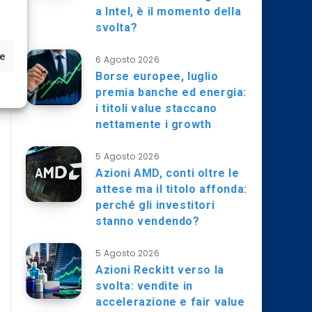
a Intel, è il momento della
svolta?
ze
6 Agosto 2026
Borse europee, luglio
premia banche ed energia:
i titoli value staccano
nettamente i growth
5 Agosto 2026
Azioni AMD, conti oltre le
attese ma il titolo affonda:
perché gli investitori
stanno vendendo?
5 Agosto 2026
Azioni Reckitt verso la
svolta: vendite in
accelerazione e fair value