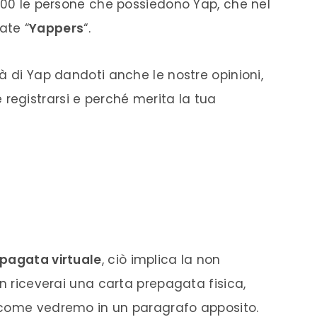
.000 le persone che possiedono Yap, che nel
ate “
Yappers
“.
à di Yap dandoti anche le nostre opinioni,
egistrarsi e perché merita la tua
epagata virtuale
, ciò implica la non
on riceverai una carta prepagata fisica,
 come vedremo in un paragrafo apposito.