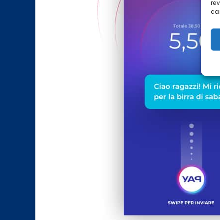
re
car