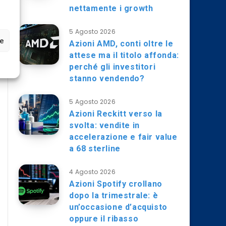
nettamente i growth
5 Agosto 2026
ze
Azioni AMD, conti oltre le
attese ma il titolo affonda:
perché gli investitori
stanno vendendo?
5 Agosto 2026
Azioni Reckitt verso la
svolta: vendite in
accelerazione e fair value
a 68 sterline
4 Agosto 2026
Azioni Spotify crollano
dopo la trimestrale: è
un’occasione d’acquisto
oppure il ribasso