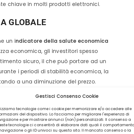
e chiave in molti prodotti elettronici.
CA GLOBALE
me un i
ndicatore della salute economica
tezza economica, gli investitori spesso
timento sicuro, il che può portare ad un
rante i periodi di stabilità economica, la
tando a una diminuzione del prezzo.
Gestisci Consenso Cookie
ernazionali possono influenzare il prezzo
ilizziamo tecnologie come i cookie per memorizzare e/o accedere alle
che, le guerre e le tensioni tra i paesi possono
ormazioni del dispositivo. Lo facciamo per migliorare l'esperienza di
vigazione e per mostrare annunci (non) personalizzati. Il consenso a
ene rifugio. Inoltre, le sanzioni
este tecnologie ci consentirà di elaborare dati quali il comportament
 navigazione o gli ID univoci su questo sito. Il mancato consenso o la
rciali imposte da un paese possono