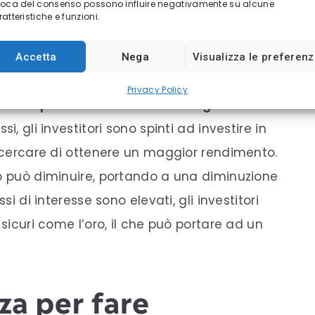
voca del consenso possono influire negativamente su alcune
é possono limitare l’offerta globale di oro.
atteristiche e funzioni.
Accetta
Nega
Visualizza le preferen
Privacy Policy
are il prezzo dell’oro in modo significativo
.
i, gli investitori sono spinti ad investire in
r cercare di ottenere un maggior rendimento.
ro può diminuire, portando a una diminuzione
si di interesse sono elevati, gli investitori
 sicuri come l’oro, il che può portare ad un