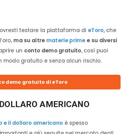
vresti testare la piattaforma di
eToro
, che
l’oro,
ma su altre
materie prime
e su diversi
aprire un
conto demo gratuito
, così puoi
in modo gratuito e senza alcun rischio.
nto demo gratuito di eToro
 DOLLARO AMERICANO
ro e il dollaro americano
è spesso
 importanti e più seguite nel mercato degli