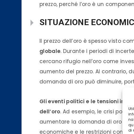
prezzo, perché l’oro è un component
SITUAZIONE ECONOMI
Il prezzo dell’oro è spesso visto co
globale
. Durante i periodi di incer
cercano rifugio nell’oro come inves
aumento del prezzo. Al contrario, du
domanda di oro può diminuire, por
Gli eventi politici e le tensioni int
Ut
dell’oro
. Ad esempio, le crisi politi
inf
na
aumentare la domanda di oro come b
qu
di
economiche e le restrizioni comme