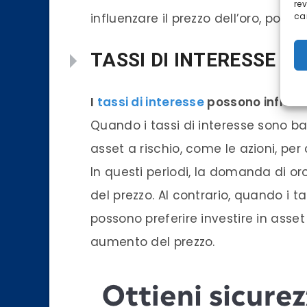
re
influenzare il prezzo dell’oro, poich
car
TASSI DI INTERESSE
I
tassi di interesse
possono influenz
Quando i tassi di interesse sono bass
asset a rischio, come le azioni, pe
In questi periodi, la domanda di o
del prezzo. Al contrario, quando i tas
possono preferire investire in asset
aumento del prezzo.