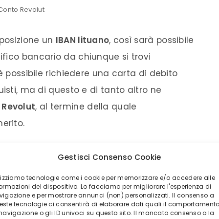
Conto Revolut
sposizione un
IBAN lituano
, così sarà possibile
fico bancario da chiunque si trovi
è possibile richiedere una carta di debito
isti, ma di questo e di tanto altro ne
 Revolut
, al termine della quale
erito.
Gestisci Consenso Cookie
ilizziamo tecnologie come i cookie per memorizzare e/o accedere alle
TO REVOLUT?
ormazioni del dispositivo. Lo facciamo per migliorare l'esperienza di
vigazione e per mostrare annunci (non) personalizzati. Il consenso a
este tecnologie ci consentirà di elaborare dati quali il comportament
 navigazione o gli ID univoci su questo sito. Il mancato consenso o la
arti sul sito della banca.