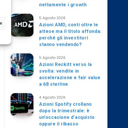
nettamente i growth
5 Agosto 2026
ze
Azioni AMD, conti oltre le
attese ma il titolo affonda:
perché gli investitori
stanno vendendo?
5 Agosto 2026
Azioni Reckitt verso la
svolta: vendite in
accelerazione e fair value
a 68 sterline
4 Agosto 2026
Azioni Spotify crollano
dopo la trimestrale: è
un’occasione d’acquisto
oppure il ribasso