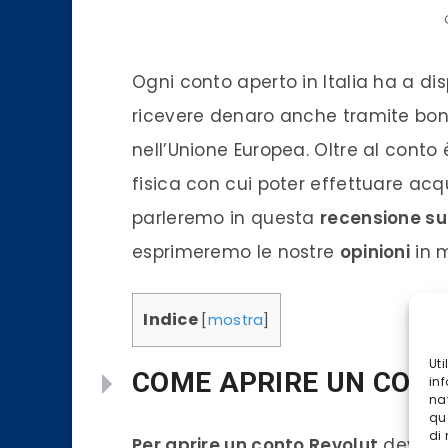
Ogni conto aperto in Italia ha a di
ricevere denaro anche tramite boni
nell’Unione Europea. Oltre al conto 
fisica con cui poter effettuare acqu
parleremo in questa
recensione su
esprimeremo le nostre
opinioni
in m
Indice
[
mostra
]
Ut
COME APRIRE UN CON
inf
na
qu
di
Per aprire un conto Revolut
devi rec