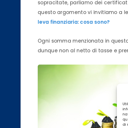
sopracitate, parliamo dei certificat
questo argomento vi invitiamo a leg
leva finanziaria: cosa sono?
Ogni somma menzionata in questo 
dunque non al netto di tasse e pre
Ut
inf
na
qu
di