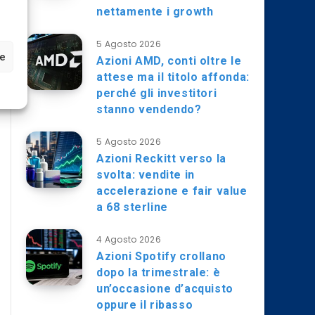
nettamente i growth
5 Agosto 2026
ze
Azioni AMD, conti oltre le
attese ma il titolo affonda:
perché gli investitori
stanno vendendo?
5 Agosto 2026
Azioni Reckitt verso la
svolta: vendite in
accelerazione e fair value
a 68 sterline
4 Agosto 2026
Azioni Spotify crollano
dopo la trimestrale: è
un’occasione d’acquisto
oppure il ribasso