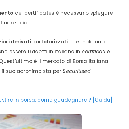
mento
dei certificates è necessario spiegare
inanziario.
iari derivati cartolarizzati
che replicano
o essere tradotti in italiano in
certificati
e
 Quest’ultimo è il mercato di Borsa Italiana
e il suo acronimo sta per
Securitised
vestire in borsa: come guadagnare ? [Guida]