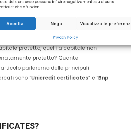
voca del consenso possono influire negativamente su alcune
atteristiche e funzioni.
Accetta
Nega
Visualizza le preferen
ficates: cosa sono?
Privacy Policy
pitale protetto, quelli a capitale non
zionatamente protetto? Quante
articolo parleremo delle principali
ercati sono “
Unicredit certificates
” e “
Bnp
IFICATES?