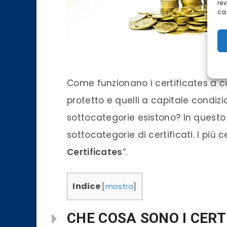
re
car
Certi
Come funzionano i certificates a ca
protetto e quelli a capitale condi
sottocategorie esistono? In questo 
sottocategorie di certificati. I più c
Certificates
“.
Indice
[
mostra
]
CHE COSA SONO I CERT